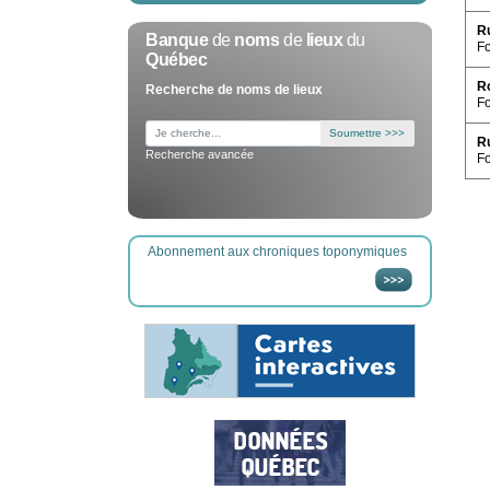
R
Banque
de
noms
de
lieux
du
F
Québec
Ro
Recherche de noms de lieux
Fo
Soumettre >>>
R
Recherche avancée
F
Abonnement aux chroniques toponymiques