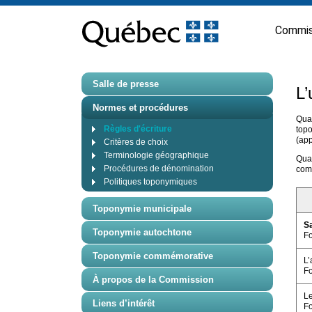
Passer
au
Commis
contenu
Salle de presse
L’
Normes et procédures
Quan
Règles d'écriture
topo
(ap
Critères de choix
Terminologie géographique
Quan
Procédures de dénomination
comp
Politiques toponymiques
Toponymie municipale
S
Toponymie autochtone
F
Toponymie commémorative
L
F
À propos de la Commission
Le
Liens d’intérêt
F