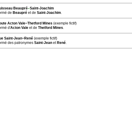
uisseau Beaupré
–
Saint-Joachim
ormé de
Beaupré
et de
Saint-Joachim
.
ute Acton Vale−Thetford Mines
(exemple fictif)
rmé d'
Acton Vale
et de
Thetford Mines
.
ue Saint-Jean−René
(exemple fictif)
ormé des patronymes
Saint-Jean
et
René
.