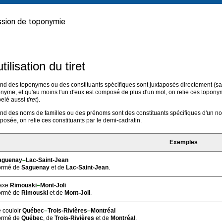
sion de toponymie
utilisation du tiret
d des toponymes ou des constituants spécifiques sont juxtaposés directement (sa
nyme, et qu'au moins l'un d'eux est composé de plus d'un mot, on relie ces topony
pelé aussi
tiret
).
d des noms de familles ou des prénoms sont des constituants spécifiques d'un nom
osée, on relie ces constituants par le demi-cadratin.
Exemples
aguenay
–
Lac-Saint-Jean
ormé de
Saguenay
et de
Lac-Saint-Jean
.
’axe
Rimouski
–
Mont-Joli
ormé de
Rimouski
et de
Mont-Joli
.
 couloir
Québec
–
Trois-Rivières
–
Montréal
ormé de
Québec
, de
Trois-Rivières
et de
Montréal
.