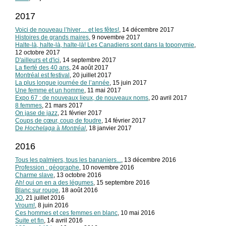
2017
Voici de nouveau l’hiver… et les fêtes!
, 14 décembre 2017
Histoires de grands maires
, 9 novembre 2017
Halte-là, halte-là, halte-là! Les Canadiens sont dans la toponymie
,
12 octobre 2017
D'ailleurs et d'ici
, 14 septembre 2017
La fierté des 40 ans
, 24 août 2017
Montréal est festival
, 20 juillet 2017
La plus longue journée de l’année
, 15 juin 2017
Une femme et un homme
, 11 mai 2017
Expo 67 : de nouveaux lieux, de nouveaux noms
, 20 avril 2017
8 femmes
, 21 mars 2017
On jase de jazz
, 21 février 2017
Coups de cœur, coup de foudre
, 14 février 2017
De
Hochelaga
à
Montréal
, 18 janvier 2017
2016
Tous les palmiers, tous les bananiers...
, 13 décembre 2016
Profession : géographe
, 10 novembre 2016
Charme slave
, 13 octobre 2016
Ah! oui on en a des légumes
, 15 septembre 2016
Blanc sur rouge
, 18 août 2016
JO
, 21 juillet 2016
Vroum!
, 8 juin 2016
Ces hommes et ces femmes en blanc
, 10 mai 2016
Suite et fin
, 14 avril 2016