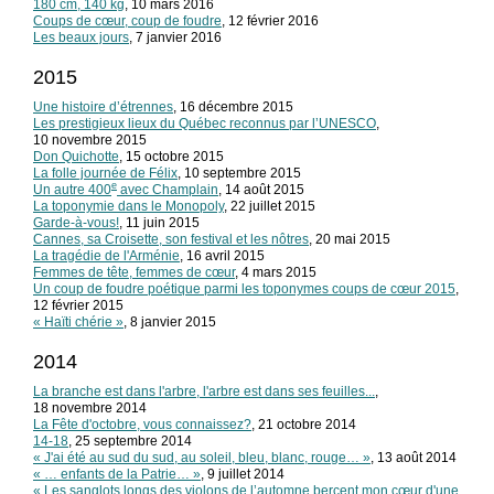
180 cm, 140 kg
, 10 mars 2016
Coups de cœur, coup de foudre
, 12 février 2016
Les beaux jours
, 7 janvier 2016
2015
Une histoire d’étrennes
, 16 décembre 2015
Les prestigieux lieux du Québec reconnus par l’UNESCO
,
10 novembre 2015
Don Quichotte
, 15 octobre 2015
La folle journée de Félix
, 10 septembre 2015
e
Un autre 400
avec Champlain
, 14 août 2015
La toponymie dans le Monopoly
, 22 juillet 2015
Garde-à-vous!
, 11 juin 2015
Cannes, sa Croisette, son festival et les nôtres
, 20 mai 2015
La tragédie de l'Arménie
, 16 avril 2015
Femmes de tête, femmes de cœur
, 4 mars 2015
Un coup de foudre poétique parmi les toponymes coups de cœur 2015
,
12 février 2015
« Haïti chérie »
, 8 janvier 2015
2014
La branche est dans l'arbre, l'arbre est dans ses feuilles...
,
18 novembre 2014
La Fête d'octobre, vous connaissez?
, 21 octobre 2014
14-18
, 25 septembre 2014
« J'ai été au sud du sud, au soleil, bleu, blanc, rouge… »
, 13 août 2014
« … enfants de la Patrie… »
, 9 juillet 2014
« Les sanglots longs des violons de l’automne bercent mon cœur d'une