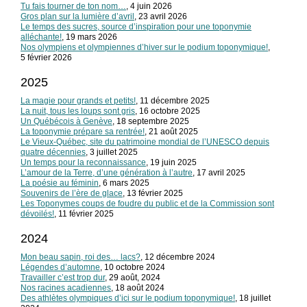
Tu fais tourner de ton nom…
, 4 juin 2026
Gros plan sur la lumière d’avril
, 23 avril 2026
Le temps des sucres, source d’inspiration pour une toponymie
alléchante!
, 19 mars 2026
Nos olympiens et olympiennes d’hiver sur le podium toponymique!
,
5 février 2026
2025
La magie pour grands et petits!
, 11 décembre 2025
La nuit, tous les loups sont gris
, 16 octobre 2025
Un Québécois à Genève
, 18 septembre 2025
La toponymie prépare sa rentrée!
, 21 août 2025
Le Vieux-Québec, site du patrimoine mondial de l’UNESCO depuis
quatre décennies
, 3 juillet 2025
Un temps pour la reconnaissance
, 19 juin 2025
L’amour de la Terre, d’une génération à l’autre
, 17 avril 2025
La poésie au féminin
, 6 mars 2025
Souvenirs de l’ère de glace
, 13 février 2025
Les Toponymes coups de foudre du public et de la Commission sont
dévoilés!
, 11 février 2025
2024
Mon beau sapin, roi des… lacs?
, 12 décembre 2024
Légendes d’automne
, 10 octobre 2024
Travailler c’est trop dur
, 29 août, 2024
Nos racines acadiennes
, 18 août 2024
Des athlètes olympiques d’ici sur le podium toponymique!
, 18 juillet