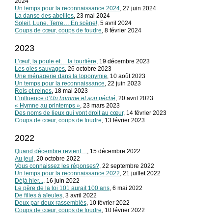
2024
Un temps pour la reconnaissance 2024
, 27 juin 2024
La danse des abeilles
, 23 mai 2024
Soleil, Lune, Terre… En scène!
, 5 avril 2024
Coups de cœur, coups de foudre
, 8 février 2024
2023
L’œuf, la poule et… la tourtière
, 19 décembre 2023
Les oies sauvages
, 26 octobre 2023
Une ménagerie dans la toponymie
, 10 août 2023
Un temps pour la reconnaissance
, 22 juin 2023
Rois et reines
, 18 mai 2023
L’influence d’
Un homme et son péché
, 20 avril 2023
« Hymne au printemps »
, 23 mars 2023
Des noms de lieux qui vont droit au cœur
, 14 février 2023
Coups de cœur, coups de foudre
, 13 février 2023
2022
Quand décembre revient…
, 15 décembre 2022
Au jeu!
, 20 octobre 2022
Vous connaissez les réponses?
, 22 septembre 2022
Un temps pour la reconnaissance 2022
, 21 juillet 2022
Déjà hier...
, 16 juin 2022
Le père de la loi 101 aurait 100 ans
, 6 mai 2022
De filles à aïeules
, 3 avril 2022
Deux par deux rassemblés
, 10 février 2022
Coups de cœur, coups de foudre
, 10 février 2022