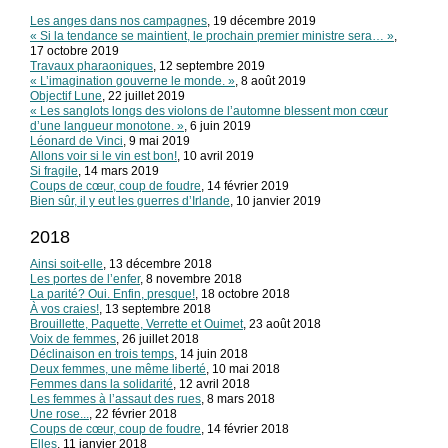
Les anges dans nos campagnes
, 19 décembre 2019
« Si la tendance se maintient, le prochain premier ministre sera… »
,
17 octobre 2019
Travaux pharaoniques
, 12 septembre 2019
« L’imagination gouverne le monde. »
, 8 août 2019
Objectif Lune
, 22 juillet 2019
« Les sanglots longs des violons de l’automne blessent mon cœur
d’une langueur monotone. »
, 6 juin 2019
Léonard de Vinci
, 9 mai 2019
Allons voir si le vin est bon!
, 10 avril 2019
Si fragile
, 14 mars 2019
Coups de cœur, coup de foudre
, 14 février 2019
Bien sûr, il y eut les guerres d’Irlande
, 10 janvier 2019
2018
Ainsi soit-elle
, 13 décembre 2018
Les portes de l’enfer
, 8 novembre 2018
La parité? Oui. Enfin, presque!
, 18 octobre 2018
À vos craies!
, 13 septembre 2018
Brouillette, Paquette, Verrette et Ouimet
, 23 août 2018
Voix de femmes
, 26 juillet 2018
Déclinaison en trois temps
, 14 juin 2018
Deux femmes, une même liberté
, 10 mai 2018
Femmes dans la solidarité
, 12 avril 2018
Les femmes à l’assaut des rues
, 8 mars 2018
Une rose...
, 22 février 2018
Coups de cœur, coup de foudre
, 14 février 2018
Elles
, 11 janvier 2018