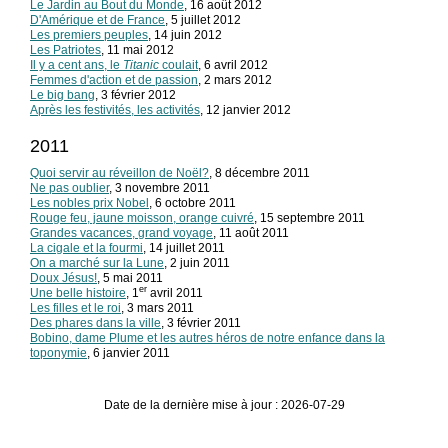
Le Jardin au Bout du Monde
, 16 août 2012
D'Amérique et de France
, 5 juillet 2012
Les premiers peuples
, 14 juin 2012
Les Patriotes
, 11 mai 2012
Il y a cent ans, le
Titanic
coulait
, 6 avril 2012
Femmes d'action et de passion
, 2 mars 2012
Le big bang
, 3 février 2012
Après les festivités, les activités
, 12 janvier 2012
2011
Quoi servir au réveillon de Noël?
, 8 décembre 2011
Ne pas oublier
, 3 novembre 2011
Les nobles prix Nobel
, 6 octobre 2011
Rouge feu, jaune moisson, orange cuivré
, 15 septembre 2011
Grandes vacances, grand voyage
, 11 août 2011
La cigale et la fourmi
, 14 juillet 2011
On a marché sur la Lune
, 2 juin 2011
Doux Jésus!
, 5 mai 2011
er
Une belle histoire
, 1
avril 2011
Les filles et le roi
, 3 mars 2011
Des phares dans la ville
, 3 février 2011
Bobino, dame Plume et les autres héros de notre enfance dans la
toponymie
, 6 janvier 2011
Date de la dernière mise à jour : 2026-07-29