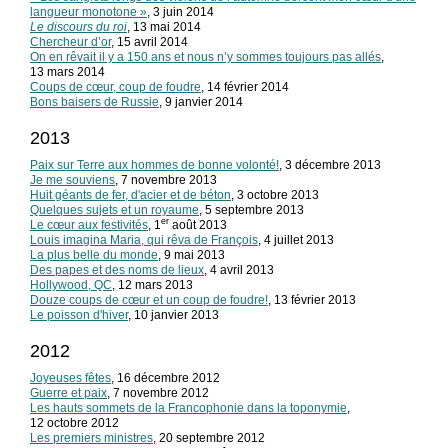
langueur monotone »
, 3 juin 2014
Le discours du roi
, 13 mai 2014
Chercheur d’or
, 15 avril 2014
On en rêvait il y a 150 ans et nous n’y sommes toujours pas allés
,
13 mars 2014
Coups de cœur, coup de foudre
, 14 février 2014
Bons baisers de Russie
, 9 janvier 2014
2013
Paix sur Terre aux hommes de bonne volonté!
, 3 décembre 2013
Je me souviens
, 7 novembre 2013
Huit géants de fer, d'acier et de béton
, 3 octobre 2013
Quelques sujets et un royaume
, 5 septembre 2013
er
Le cœur aux festivités
, 1
août 2013
Louis imagina Maria, qui rêva de François
, 4 juillet 2013
La plus belle du monde
, 9 mai 2013
Des papes et des noms de lieux
, 4 avril 2013
Hollywood, QC
, 12 mars 2013
Douze coups de cœur et un coup de foudre!
, 13 février 2013
Le poisson d'hiver
, 10 janvier 2013
2012
Joyeuses fêtes
, 16 décembre 2012
Guerre et paix
, 7 novembre 2012
Les hauts sommets de la Francophonie dans la toponymie
,
12 octobre 2012
Les premiers ministres
, 20 septembre 2012