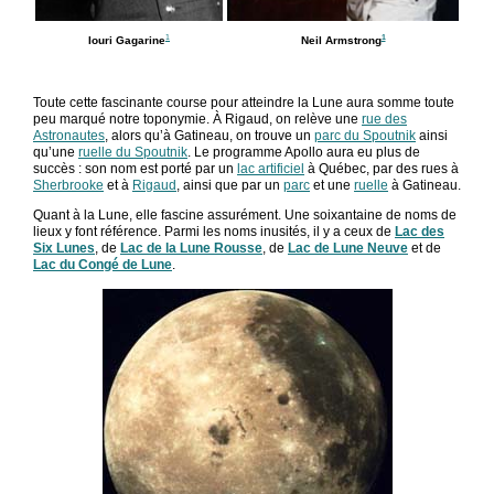
1
1
Iouri Gagarine
Neil Armstrong
Toute cette fascinante course pour atteindre la Lune aura somme toute
peu marqué notre toponymie. À Rigaud, on relève une
rue des
Astronautes
, alors qu’à Gatineau, on trouve un
parc du Spoutnik
ainsi
qu’une
ruelle du Spoutnik
. Le programme Apollo aura eu plus de
succès : son nom est porté par un
lac artificiel
à Québec, par des rues à
Sherbrooke
et à
Rigaud
, ainsi que par un
parc
et une
ruelle
à Gatineau.
Quant à la Lune, elle fascine assurément. Une soixantaine de noms de
lieux y font référence. Parmi les noms inusités, il y a ceux de
Lac des
Six Lunes
, de
Lac de la Lune Rousse
, de
Lac de Lune Neuve
et de
Lac du Congé de Lune
.