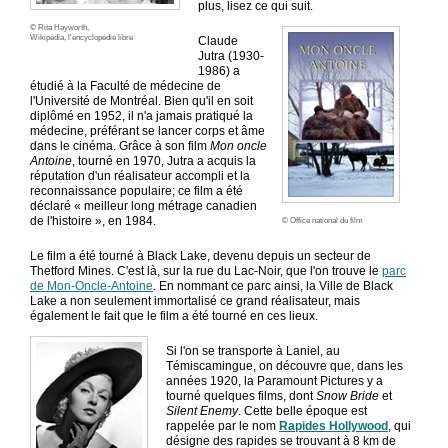
plus, lisez ce qui suit.
© Rita Hayworth,
Wikipédia, l'encyclopédie libre
Claude
Jutra (1930-
1986) a
étudié à la Faculté de médecine de
l'Université de Montréal. Bien qu'il en soit
diplômé en 1952, il n'a jamais pratiqué la
médecine, préférant se lancer corps et âme
dans le cinéma. Grâce à son film
Mon oncle
Antoine
, tourné en 1970, Jutra a acquis la
réputation d'un réalisateur accompli et la
reconnaissance populaire; ce film a été
déclaré « meilleur long métrage canadien
de l'histoire », en 1984.
© Office national du film
Le film a été tourné à Black Lake, devenu depuis un secteur de
Thetford Mines. C'est là, sur la rue du Lac-Noir, que l'on trouve le
parc
de Mon-Oncle-Antoine
. En nommant ce parc ainsi, la Ville de Black
Lake a non seulement immortalisé ce grand réalisateur, mais
également le fait que le film a été tourné en ces lieux.
Si l'on se transporte à Laniel, au
Témiscamingue, on découvre que, dans les
années 1920, la Paramount Pictures y a
tourné quelques films, dont
Snow Bride
et
Silent Enemy
. Cette belle époque est
rappelée par le nom
Rapides Hollywood
, qui
désigne des rapides se trouvant à 8 km de