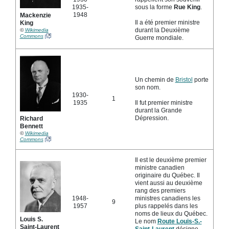
1935-
sous la forme
Rue King
.
1948
Mackenzie
Il a été premier ministre
King
durant la Deuxième
©
Wikimedia
Commons
Guerre mondiale.
Un chemin de
Bristol
porte
son nom.
1930-
1
1935
Il fut premier ministre
durant la Grande
Dépression.
Richard
Bennett
©
Wikimedia
Commons
Il est le deuxième premier
ministre canadien
originaire du Québec. Il
vient aussi au deuxième
rang des premiers
1948-
ministres canadiens les
9
1957
plus rappelés dans les
noms de lieux du Québec.
Louis S.
Le nom
Route Louis-S.-
Saint-Laurent
Saint-Laurent
désigne