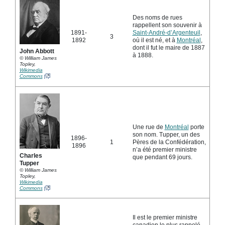
Des noms de rues
rappellent son souvenir à
1891-
Saint-André-d’Argenteuil
,
3
1892
où il est né, et à
Montréal
,
dont il fut le maire de 1887
John Abbott
à 1888.
© William James
Topley,
Wikimedia
Commons
Une rue de
Montréal
porte
son nom. Tupper, un des
1896-
1
Pères de la Confédération,
1896
n’a été premier ministre
Charles
que pendant 69 jours.
Tupper
© William James
Topley,
Wikimedia
Commons
Il est le premier ministre
canadien le plus rappelé