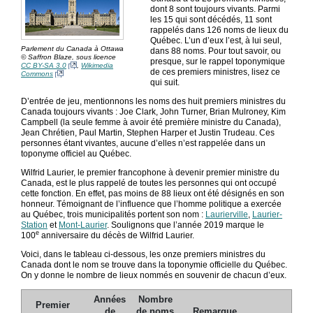
dont 8 sont toujours vivants. Parmi
les 15 qui sont décédés, 11 sont
rappelés dans 126 noms de lieux du
Québec. L’un d’eux l’est, à lui seul,
Parlement du Canada à Ottawa
dans 88 noms. Pour tout savoir, ou
© Saffron Blaze, sous licence
presque, sur le rappel toponymique
CC BY-SA 3.0
,
Wikimedia
de ces premiers ministres, lisez ce
Commons
qui suit.
D’entrée de jeu, mentionnons les noms des huit premiers ministres du
Canada toujours vivants : Joe Clark, John Turner, Brian Mulroney, Kim
Campbell (la seule femme à avoir été première ministre du Canada),
Jean Chrétien, Paul Martin, Stephen Harper et Justin Trudeau. Ces
personnes étant vivantes, aucune d’elles n’est rappelée dans un
toponyme officiel au Québec.
Wilfrid Laurier, le premier francophone à devenir premier ministre du
Canada, est le plus rappelé de toutes les personnes qui ont occupé
cette fonction. En effet, pas moins de 88 lieux ont été désignés en son
honneur. Témoignant de l’influence que l’homme politique a exercée
au Québec, trois municipalités portent son nom :
Laurierville
,
Laurier-
Station
et
Mont-Laurier
. Soulignons que l’année 2019 marque le
e
100
anniversaire du décès de Wilfrid Laurier.
Voici, dans le tableau ci-dessous, les onze premiers ministres du
Canada dont le nom se trouve dans la toponymie officielle du Québec.
On y donne le nombre de lieux nommés en souvenir de chacun d’eux.
Années
Nombre
Premier
de
de noms
Remarque