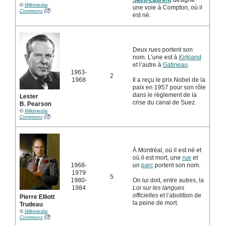
©
Wikimedia
une voie à Compton, où il
Commons
est né.
Deux rues portent son
nom. L’une est à
Kirkland
et l’autre à
Gatineau
.
1963-
2
1968
Il a reçu le prix Nobel de la
paix en 1957 pour son rôle
dans le règlement de la
Lester
crise du canal de Suez.
B. Pearson
©
Wikimedia
Commons
À Montréal, où il est né et
où il est mort, une
rue
et
1968-
un
parc
portent son nom.
1979
5
1980-
On lui doit, entre autres, la
1984
Loi sur les langues
officielles
et l’abolition de
Pierre Elliott
la peine de mort.
Trudeau
©
Wikimedia
Commons