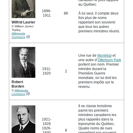
au Québec.
1896-
88
À lui seul, il compte deux
1911
fois plus de noms
rappelant son souvenir
Wilfrid Laurier
que tous les autres
© William James
Topley,
premiers ministres réunis.
Wikimedia
Commons
Une rue de
Montréal
et
une autre d’
Otterburn Park
portent son nom. Premier
1911-
ministre durant la
2
1920
Première Guerre
mondiale, on lui doit les
Robert
premiers impôts sur le
Borden
revenu.
©
Wikimedia
Commons
Il se classe troisième
parmi les premiers
ministres canadiens les
1921-
plus rappelés dans la
1926
toponymie du Québec.
1926-
Quatre noms de rues
8
1930
rappellent son souvenir