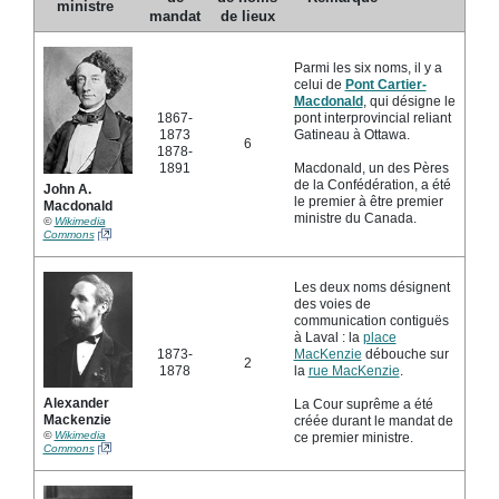
ministre
mandat
de lieux
Parmi les six noms, il y a
celui de
Pont Cartier-
Macdonald
, qui désigne le
1867-
pont interprovincial reliant
1873
Gatineau à Ottawa.
6
1878-
1891
Macdonald, un des Pères
de la Confédération, a été
John A.
le premier à être premier
Macdonald
ministre du Canada.
©
Wikimedia
Commons
Les deux noms désignent
des voies de
communication contiguës
à Laval : la
place
1873-
MacKenzie
débouche sur
2
1878
la
rue MacKenzie
.
Alexander
La Cour suprême a été
Mackenzie
créée durant le mandat de
©
Wikimedia
ce premier ministre.
Commons