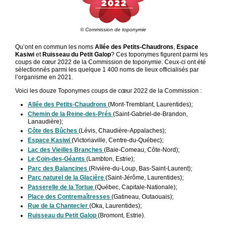
© Commission de toponymie
Qu’ont en commun les noms
Allée des Petits-Chaudrons
,
Espace
Kasiwi
et
Ruisseau du Petit Galop
? Ces toponymes figurent parmi les
coups de cœur 2022 de la Commission de toponymie. Ceux-ci ont été
sélectionnés parmi les quelque 1 400 noms de lieux officialisés par
l’organisme en 2021.
Voici les douze Toponymes coups de cœur 2022 de la Commission :
Allée des Petits-Chaudrons
(Mont-Tremblant, Laurentides);
Chemin de la Reine-des-Prés
(Saint-Gabriel-de-Brandon,
Lanaudière);
C
ôte des Bûches
(Lévis, Chaudière-Appalaches);
Espace Kasiwi
(Victoriaville, Centre-du-Québec);
Lac des Vieilles Branches
(Baie-Comeau, Côte-Nord);
Le Coin-des-Géants
(Lambton, Estrie);
Parc des Balancines
(Rivière-du-Loup, Bas-Saint-Laurent);
Parc naturel de la Glacière
(Saint-Jérôme, Laurentides);
Passerelle de la Tortue
(Québec, Capitale-Nationale);
Place des Contremaîtresses
(Gatineau, Outaouais);
Rue
de la Chantecler
(Oka, Laurentides);
Ruisseau du Petit Galop
(Bromont, Estrie).