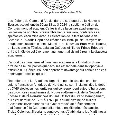
Source : Congrès mondial acadien 2024
Les régions de Clare et d’Argyle, dans le sud-ouest de la Nouvelle-
Écosse, accueillent du 10 au 18 août 2024 la septième édition du
Congrès mondial acadien. Ce festival de la culture acadienne est
l’occasion de nombreux rassemblements familiaux, conférences et
spectacles, et culmine avec la célébration de la fête nationale de
l’Acadie le 15 août. Depuis sa création en 1994, plusieurs foyers de
peuplement acadien comme Moncton, au Nouveau-Brunswick, Houma,
en Louisiane, le Témiscouata, au Québec, et l’Île-du-Prince-Édouard
ont été l’hôte de cet événement quinquennal visant à réunir la diaspora
acadienne.
L’apport des pionnières et pionniers acadiens à la fondation d’une
dizaine de municipalités québécoises est rappelé dans la toponymie
officielle du Québec. Pour en apprendre davantage sur certains de ces
hommages, lisez ce qui suit.
Rappelons que les Acadiens forment le peuple issu des premiers
colons français en Amérique du Nord qui se sont installés, dès le début
e
du XVII
siècle, sur les territoires qui correspondent aujourd’hui à ceux
des provinces canadiennes du Nouveau-Brunswick, de la Nouvelle-
Écosse et de l’Île-du-Prince-Édouard. Or, lors du Grand Dérangement,
qui s’est déroulé de 1755 à 1763, plus d’une dizaine de milliers
d’Acadiens et Acadiennes qui avaient refusé de prêter serment
d’allégeance à la Couronne britannique ont été déportés dans les
Treize Colonies. Si certains sont revenus s’établir dans les Maritimes à