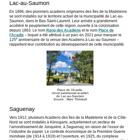
Lac-au-Saumon
En 1896, des pionniers acadiens originaires des îles de la Madeleine
se sont installés sur le territoire actuel de la municipalité de Lac-au-
Saumon, dans le Bas-Saint-Laurent. Leur arrivée a grandement
accéléré le peuplement de cette région, ouverte à la colonisation
depuis 1863. Le nom
Rang des Acadiens
et le nom
Place de
l’Acadie
– lequel a été attribué à un parc en 2021 pour marquer le
e
125
anniversaire de la venue des Acadiens à Lac-au-Saumon –
rappellent leur contribution au développement de cette municipalité.
Place de l’Acadie,
circuit patrimonial acadien
de Lac-au-Saumon
Source : Marc Thériault
Saguenay
Vers 1912, plusieurs Acadiens des îles de la Madeleine et de la Côte-
Nord se sont installés à Kénogami, actuellement un secteur de
l’arrondissement de Jonquière, à Saguenay, en raison de l’essor de
l’industrie du papier. Le contexte économique de la Première Guerre
mondiale (de 1914 à 1918) et l’ouverture, en 1925, du complexe