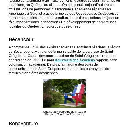
la suite de la signature du Traité de Paris, d’autres se sont implantés en
Louisiane, au Québec ou ailleurs. On compterait aujourd’hui près de
trois millions de personnes d’ascendance acadienne réparties en
Amérique du Nord, et plus de la moitié des Québécois et Québécoises
auraient au moins un ancêtre acadien. Les exilés acadiens ont joué un
rôle important dans la fondation et le développement de nombreuses
localités du Québec. En voici quelques-unes :
Bécancour
À compter de 1758, des exilés acadiens se sont installés dans la région
de Bécancour et y ont fondé la municipalité de la paroisse de Saint-
Grégoire-le-Grand, devenue le secteur de Saint-Grégoire au moment
des fusions de 1965. Le nom
Boulevard des Acadiens
rappelle cette
colonisation acadienne. De plus, la majorité des voies de
communication de Saint-Grégoire reprennent les patronymes de
familles pionnières acadiennes.
Chaise aux couleurs de l’Acadie
Source : Tourisme Bécancour
Bonaventure