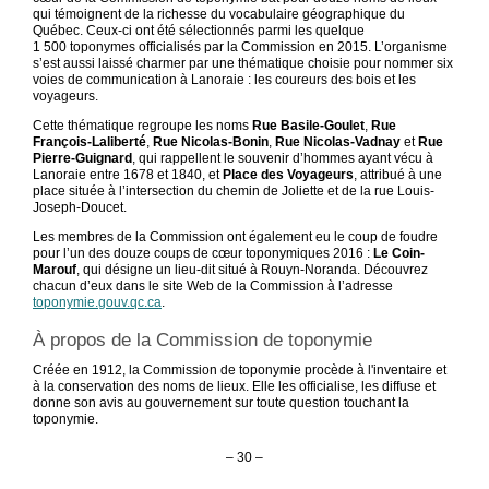
qui témoignent de la richesse du vocabulaire géographique du
Québec. Ceux-ci ont été sélectionnés parmi les quelque
1 500 toponymes officialisés par la Commission en 2015. L’organisme
s’est aussi laissé charmer par une thématique choisie pour nommer six
voies de communication à Lanoraie : les coureurs des bois et les
voyageurs.
Cette thématique regroupe les noms
Rue Basile-Goulet
,
Rue
François-Laliberté
,
Rue Nicolas-Bonin
,
Rue Nicolas-Vadnay
et
Rue
Pierre-Guignard
, qui rappellent le souvenir d’hommes ayant vécu à
Lanoraie entre 1678 et 1840, et
Place des Voyageurs
, attribué à une
place située à l’intersection du chemin de Joliette et de la rue Louis-
Joseph-Doucet.
Les membres de la Commission ont également eu le coup de foudre
pour l’un des douze coups de cœur toponymiques 2016 :
Le Coin-
Marouf
, qui désigne un lieu-dit situé à Rouyn-Noranda. Découvrez
chacun d’eux dans le site Web de la Commission à l’adresse
toponymie.gouv.qc.ca
.
À propos de la Commission de toponymie
Créée en 1912, la Commission de toponymie procède à l'inventaire et
à la conservation des noms de lieux. Elle les officialise, les diffuse et
donne son avis au gouvernement sur toute question touchant la
toponymie.
– 30 –