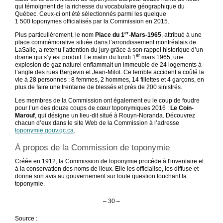
qui témoignent de la richesse du vocabulaire géographique du
Québec. Ceux-ci ont été sélectionnés parmi les quelque
1 500 toponymes officialisés par la Commission en 2015.
er
Plus particulièrement, le nom
Place du 1
-Mars-1965
, attribué à une
place commémorative située dans l’arrondissement montréalais de
LaSalle, a retenu l’attention du jury grâce à son rappel historique d’un
er
drame qui s’y est produit. Le matin du lundi 1
mars 1965, une
explosion de gaz naturel enflammait un immeuble de 24 logements à
l’angle des rues Bergevin et Jean-Milot. Ce terrible accident a coûté la
vie à 28 personnes : 8 femmes, 2 hommes, 14 fillettes et 4 garçons, en
plus de faire une trentaine de blessés et près de 200 sinistrés.
Les membres de la Commission ont également eu le coup de foudre
pour l’un des douze coups de cœur toponymiques 2016 :
Le Coin-
Marouf
, qui désigne un lieu-dit situé à Rouyn-Noranda. Découvrez
chacun d’eux dans le site Web de la Commission à l’adresse
toponymie.gouv.qc.ca
.
À propos de la Commission de toponymie
Créée en 1912, la Commission de toponymie procède à l'inventaire et
à la conservation des noms de lieux. Elle les officialise, les diffuse et
donne son avis au gouvernement sur toute question touchant la
toponymie.
– 30 –
Source :