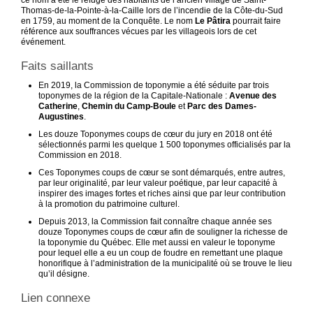
Thomas-de-la-Pointe-à-la-Caille lors de l’incendie de la Côte-du-Sud
en 1759, au moment de la Conquête. Le nom
Le Pâtira
pourrait faire
référence aux souffrances vécues par les villageois lors de cet
événement.
Faits saillants
En 2019, la Commission de toponymie a été séduite par trois
toponymes de la région de la Capitale-Nationale :
Avenue des
Catherine
,
Chemin du Camp-Boule
et
Parc des
Dames-
Augustines
.
Les douze Toponymes coups de cœur du jury en 2018 ont été
sélectionnés parmi les quelque 1 500 toponymes officialisés par la
Commission en 2018.
Ces Toponymes coups de cœur se sont démarqués, entre autres,
par leur originalité, par leur valeur poétique, par leur capacité à
inspirer des images fortes et riches ainsi que par leur contribution
à la promotion du patrimoine culturel.
Depuis 2013, la Commission fait connaître chaque année ses
douze Toponymes coups de cœur afin de souligner la richesse de
la toponymie du Québec. Elle met aussi en valeur le toponyme
pour lequel elle a eu un coup de foudre en remettant une plaque
honorifique à l’administration de la municipalité où se trouve le lieu
qu’il désigne.
Lien connexe