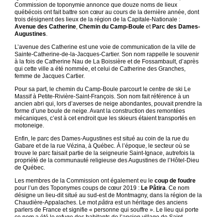
Commission de toponymie annonce que douze noms de lieux
québécois ont fait battre son cœur au cours de la dernière année, dont
trois désignent des lieux de la région de la Capitale-Nationale :
Avenue des
Catherine
,
Chemin du Camp-Boule
et
Parc des
Dames-
Augustines
.
L’avenue des Catherine est une voie de communication de la ville de
Sainte-Catherine-de-la-Jacques-Cartier. Son nom rappelle le souvenir
à la fois de Catherine Nau de La Boissière et de Fossambault, d’après
qui cette ville a été nommée, et celui de Catherine des Granches,
femme de Jacques Cartier.
Pour sa part, le chemin du Camp-Boule parcourt le centre de ski Le
Massif à Petite-Rivière-Saint-François. Son nom fait référence à un
ancien abri qui, lors d’averses de neige abondantes, pouvait prendre la
forme d’une boule de neige. Avant la construction des remontées
mécaniques, c’est à cet endroit que les skieurs étaient transportés en
motoneige.
Enfin, le parc des Dames-Augustines est situé au coin de la rue du
Gabare et de la rue Vézina, à Québec. À l’époque, le secteur où se
trouve le parc faisait partie de la seigneurie Saint-Ignace, autrefois la
propriété de la communauté religieuse des Augustines de l’Hôtel-Dieu
de Québec.
Les membres de la Commission ont également eu le
coup de foudre
pour l’un des Toponymes coups de cœur 2019 :
Le Pâtira
. Ce nom
désigne un lieu-dit situé au sud-est de Montmagny, dans la région de la
Chaudière-Appalaches. Le mot
pâtira
est un héritage des anciens
parlers de France et signifie « personne qui souffre ». Le lieu qui porte
ce nom a été le refuge des habitants de l’ancien village de Saint-