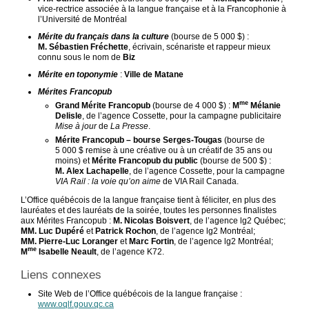
vice-rectrice associée à la langue française et à la Francophonie à
l’Université de Montréal
Mérite du français dans la culture
(bourse de 5 000 $) :
M. Sébastien Fréchette
, écrivain, scénariste et rappeur mieux
connu sous le nom de
Biz
Mérite en toponymie
:
Ville de Matane
Mérites Francopub
me
Grand Mérite Francopub
(bourse de 4 000 $) :
M
Mélanie
Delisle
, de l’agence Cossette, pour la campagne publicitaire
Mise à jour
de
La Presse
.
Mérite Francopub – bourse Serges-Tougas
(bourse de
5 000 $ remise à une créative ou à un créatif de 35 ans ou
moins) et
Mérite Francopub du public
(bourse de 500 $) :
M. Alex Lachapelle
, de l’agence Cossette, pour la campagne
VIA Rail : la voie qu’on aime
de VIA Rail Canada.
L’Office québécois de la langue française tient à féliciter, en plus des
lauréates et des lauréats de la soirée, toutes les personnes finalistes
aux Mérites Francopub :
M. Nicolas Boisvert
, de l’agence lg2 Québec;
MM. Luc Dupéré
et
Patrick Rochon
, de l’agence lg2 Montréal;
MM. Pierre-Luc Loranger
et
Marc Fortin
, de l’agence lg2 Montréal;
me
M
Isabelle Neault
, de l’agence K72.
Liens connexes
Site Web de l’Office québécois de la langue française :
www.oqlf.gouv.qc.ca