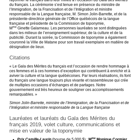
du français. La cérémonie s’est tenue en présence du ministre de
l’Immigration, de la Francisation et de l’Intégration et ministre
responsable de la Langue française, M. Simon Jolin-Barrette, et de la
présidente-directrice générale de l’Office québécois de la langue
française et présidente de la Commission de toponymie,
me
M
Ginette Galarneau. Les personnes lauréates se sont distinguées
dans les milieux de l’enseignement supérieur, de la culture et de la
publicité. Durant la soirée, la Commission de toponymie a également
couronné la Ville de Matane pour son travail exemplaire en matière de
désignation de lieux.
Citations
« Le Gala des Mérites du français est l’occasion de rendre hommage à
ces femmes et à ces hommes d’exception qui contribuent à enrichir et à
aviver la culture et la langue québécoises. Par leurs réalisations, ils font
du français une langue toujours plus vivante et rassembleuse qui crée
de multiples occasions d’échanges et de partages. Notre
gouvernement est très heureux de souligner ces accomplissements
remarquables. »
Simon Jolin-Barrette, ministre de l’Immigration, de la Francisation et de
l’Intégration et ministre responsable de la Langue française
Lauréates et lauréats du Gala des Mérites du
français 2019, volet culture, communications et
mise en valeur de la toponymie
me
Prix Camille-Laurin
(bourse de 5 000 $) :
M
Monique Cormier
,