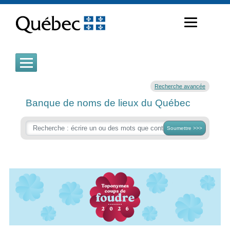
Passer
au
contenu
Recherche avancée
Banque de noms de lieux du Québec
Soumettre >>>
T
c
d
f