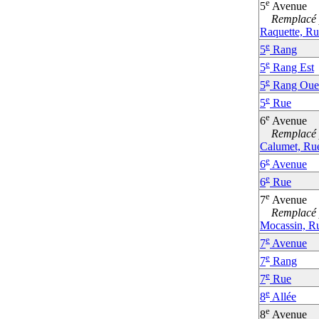
e
5
Avenue
Remplacé p
Raquette, Ru
e
5
Rang
e
5
Rang Est
e
5
Rang Oue
e
5
Rue
e
6
Avenue
Remplacé p
Calumet, Ru
e
6
Avenue
e
6
Rue
e
7
Avenue
Remplacé p
Mocassin, R
e
7
Avenue
e
7
Rang
e
7
Rue
e
8
Allée
e
8
Avenue