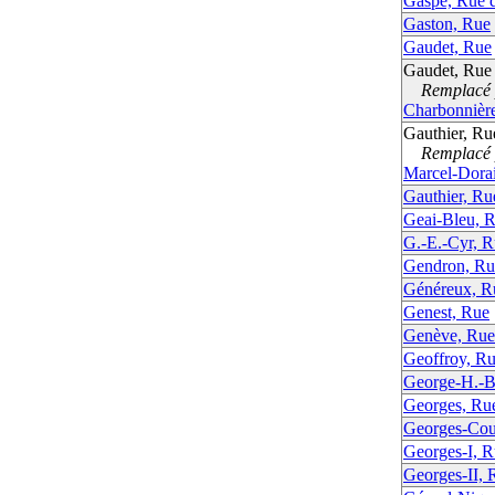
Gaspé, Rue 
Gaston, Rue
Gaudet, Rue
Gaudet, Rue
Remplacé p
Charbonnière
Gauthier, Ru
Remplacé p
Marcel-Dora
Gauthier, Ru
Geai-Bleu, 
G.-E.-Cyr, 
Gendron, Ru
Généreux, R
Genest, Rue
Genève, Rue
Geoffroy, R
George-H.-B
Georges, Ru
Georges-Cou
Georges-I, 
Georges-II, 