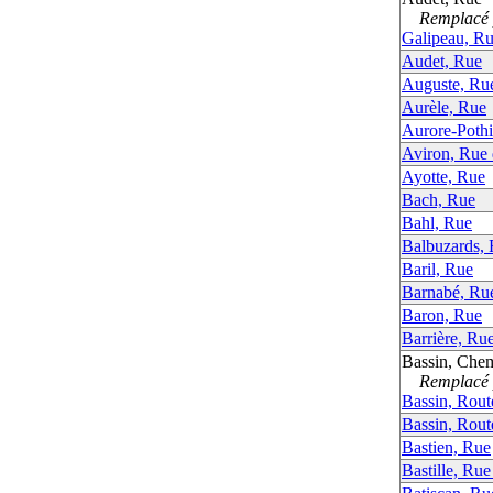
Remplacé p
Galipeau, R
Audet, Rue
Auguste, Ru
Aurèle, Rue
Aurore-Pothi
Aviron, Rue d
Ayotte, Rue
Bach, Rue
Bahl, Rue
Balbuzards, 
Baril, Rue
Barnabé, Ru
Baron, Rue
Barrière, Ru
Bassin, Che
Remplacé p
Bassin, Rout
Bassin, Rout
Bastien, Rue
Bastille, Rue