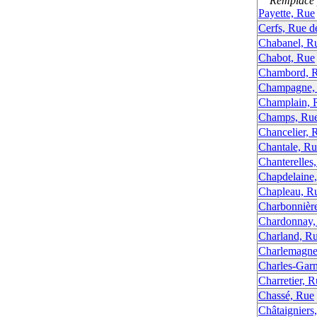
Remplacé p
Payette, Rue
Cerfs, Rue d
Chabanel, R
Chabot, Rue
Chambord, R
Champagne,
Champlain, 
Champs, Rue
Chancelier, 
Chantale, R
Chanterelles
Chapdelaine
Chapleau, R
Charbonnière
Chardonnay,
Charland, R
Charlemagne
Charles-Garn
Charretier, 
Chassé, Rue
Châtaigniers