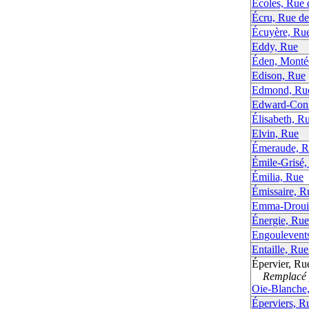
Écoles, Rue 
Écru, Rue de 
Écuyère, Rue
Eddy, Rue
Éden, Montée
Edison, Rue
Edmond, Ru
Edward-Conn
Élisabeth, R
Elvin, Rue
Émeraude, Ru
Émile-Grisé,
Émilia, Rue
Émissaire, Ru
Emma-Droui
Énergie, Rue 
Engoulevents
Entaille, Rue 
Épervier, Rue
Remplacé p
Oie-Blanche,
Éperviers, R