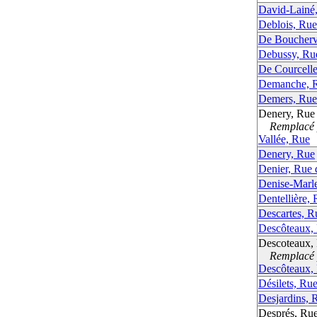
David-Lainé
Deblois, Rue
De Bouchervi
Debussy, Ru
De Courcell
Demanche, 
Demers, Rue
Denery, Rue
Remplacé p
Vallée, Rue
Denery, Rue
Denier, Rue 
Denise-Marl
Dentellière, 
Descartes, R
Descôteaux,
Descoteaux,
Remplacé p
Descôteaux,
Désilets, Ru
Desjardins, 
Després, Ru