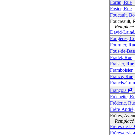
Fortin, Rue
Foster, Rue
Foucault, Bo
Foucreault, 
Remplacé p
David-Lainé
Fougères, Co
Fournier, Ru
Fous-de-Bas
Fradet, Rue
Fraisier, Rue
Framboisier,
France, Rue
Francis-Gra
er
François-I
,
Fréchette, R
Frédéric, Ru
Frère-André
Frères, Aven
Remplacé p
Frères-de-la
Frères-de-la