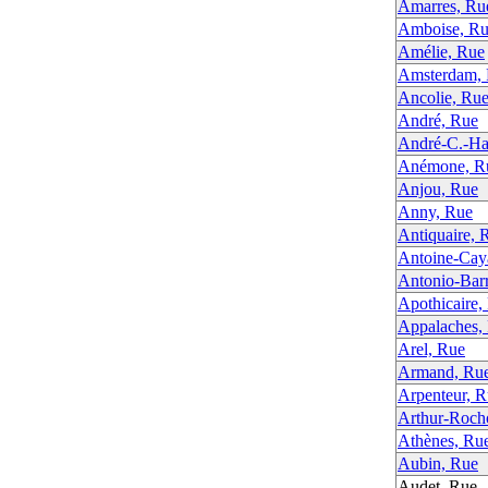
Amarres, Ru
Amboise, Ru
Amélie, Rue
Amsterdam, 
Ancolie, Rue 
André, Rue
André-C.-Ha
Anémone, Ru
Anjou, Rue
Anny, Rue
Antiquaire, R
Antoine-Cay
Antonio-Barr
Apothicaire, 
Appalaches,
Arel, Rue
Armand, Ru
Arpenteur, Ru
Arthur-Roch
Athènes, Rue
Aubin, Rue
Audet, Rue