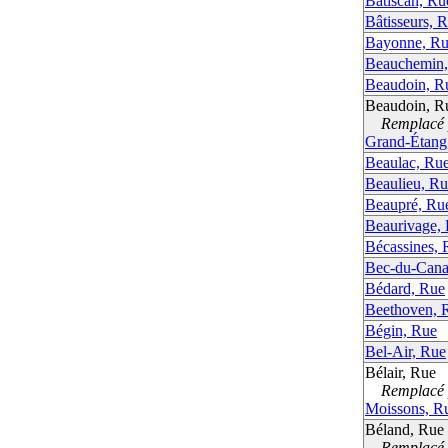
Batiscan, Ru
Bâtisseurs, 
Bayonne, Ru
Beauchemin,
Beaudoin, R
Beaudoin, R
Remplacé p
Grand-Étang
Beaulac, Ru
Beaulieu, R
Beaupré, Ru
Beaurivage, 
Bécassines, 
Bec-du-Cana
Bédard, Rue
Beethoven, 
Bégin, Rue
Bel-Air, Rue
Bélair, Rue
Remplacé p
Moissons, R
Béland, Rue
Remplacé p