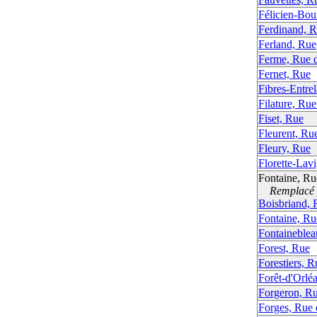
Félicien-Bou
Ferdinand, 
Ferland, Rue
Ferme, Rue d
Fernet, Rue
Fibres-Entrel
Filature, Rue
Fiset, Rue
Fleurent, Ru
Fleury, Rue
Florette-Lav
Fontaine, Ru
Remplacé p
Boisbriand, 
Fontaine, Ru
Fontaineblea
Forest, Rue
Forestiers, R
Forêt-d'Orléa
Forgeron, R
Forges, Rue 