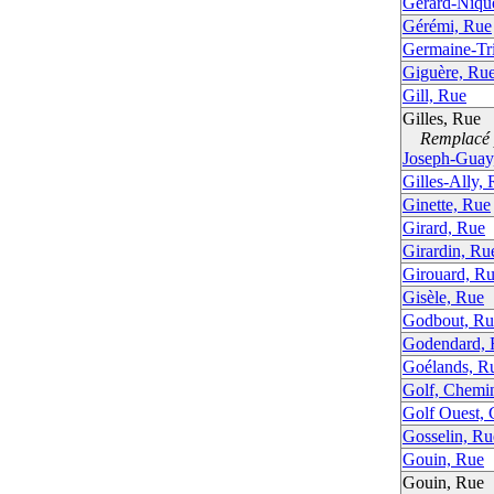
Gérard-Nique
Gérémi, Rue
Germaine-Tr
Giguère, Ru
Gill, Rue
Gilles, Rue
Remplacé p
Joseph-Guay
Gilles-Ally,
Ginette, Rue
Girard, Rue
Girardin, Ru
Girouard, R
Gisèle, Rue
Godbout, Ru
Godendard, 
Goélands, R
Golf, Chemi
Golf Ouest,
Gosselin, Ru
Gouin, Rue
Gouin, Rue