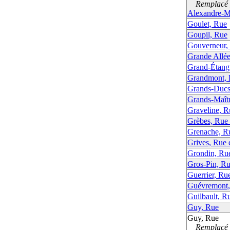
Remplacé p
Alexandre-M
Goulet, Rue
Goupil, Rue
Gouverneur,
Grande Allé
Grand-Étang
Grandmont,
Grands-Ducs
Grands-Maîtr
Graveline, R
Grèbes, Rue
Grenache, R
Grives, Rue 
Grondin, Ru
Gros-Pin, R
Guerrier, Ru
Guévremont,
Guilbault, R
Guy, Rue
Guy, Rue
Remplacé p