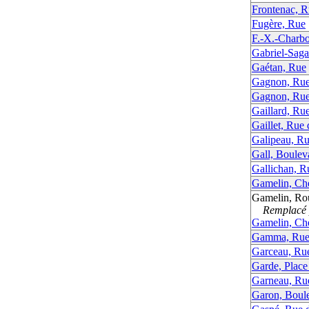
Frontenac, 
Fugère, Rue
F.-X.-Charb
Gabriel-Saga
Gaétan, Rue
Gagnon, Ru
Gagnon, Ru
Gaillard, Ru
Gaillet, Rue
Galipeau, R
Gall, Boulev
Gallichan, R
Gamelin, Ch
Gamelin, Ro
Remplacé p
Gamelin, Ch
Gamma, Ru
Garceau, Ru
Garde, Place
Garneau, Ru
Garon, Boul