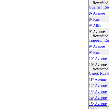
Remplacé p
Guerrier, Ru
e
8
Avenue
e
8
Rue
e
9
Allée
e
9
Avenue
Remplacé p
Trappeur, Ru
e
9
Avenue
e
9
Rue
e
10
Avenue
e
10
Avenue
Remplacé p
Canot, Rue 
e
11
Avenue
e
12
Avenue
e
13
Avenue
e
14
Avenue
e
15
Avenue
e