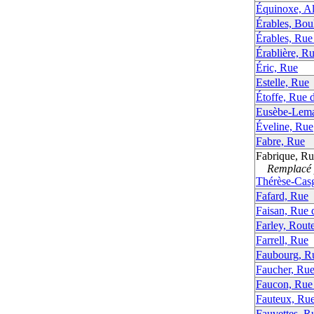
Équinoxe, All
Érables, Bou
Érables, Rue
Érablière, Ru
Éric, Rue
Estelle, Rue
Étoffe, Rue d
Eusèbe-Lema
Éveline, Rue
Fabre, Rue
Fabrique, Ru
Remplacé p
Thérèse-Casg
Fafard, Rue
Faisan, Rue 
Farley, Rout
Farrell, Rue
Faubourg, R
Faucher, Ru
Faucon, Rue
Fauteux, Ru
Fauvettes, R