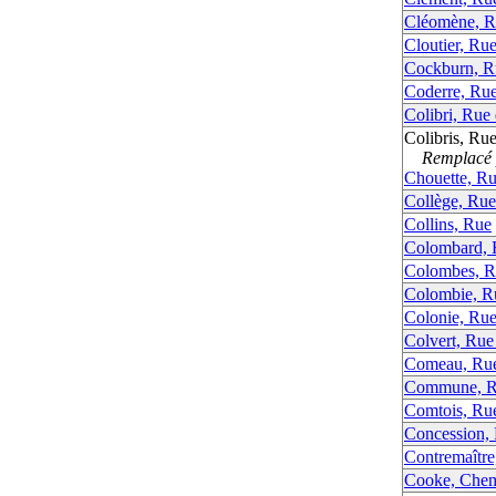
Cléomène, R
Cloutier, Ru
Cockburn, R
Coderre, Ru
Colibri, Rue
Colibris, Ru
Remplacé p
Chouette, Ru
Collège, Rue
Collins, Rue
Colombard, 
Colombes, R
Colombie, Ru
Colonie, Rue
Colvert, Rue
Comeau, Ru
Commune, Ru
Comtois, Ru
Concession, 
Contremaître
Cooke, Che