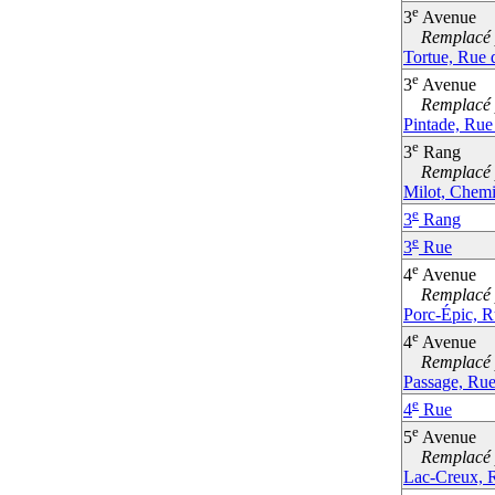
e
3
Avenue
Remplacé p
Tortue, Rue 
e
3
Avenue
Remplacé p
Pintade, Rue
e
3
Rang
Remplacé p
Milot, Chem
e
3
Rang
e
3
Rue
e
4
Avenue
Remplacé p
Porc-Épic, R
e
4
Avenue
Remplacé p
Passage, Ru
e
4
Rue
e
5
Avenue
Remplacé p
Lac-Creux, 