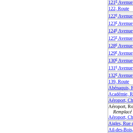
e
121
Avenue
122, Route
e
122
Avenue
e
123
Avenue
e
124
Avenue
e
125
Avenue
e
128
Avenue
e
129
Avenue
e
130
Avenue
e
131
Avenue
e
132
Avenue
139, Route
Abénaquis, 
Académie, Ru
Aéroport, Ch
Aéroport, Rou
Remplacé p
Aéroport, Ch
Aigles, Rue 
Ail-des-Bois,