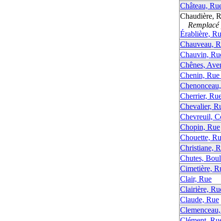
Château, Ru
Chaudière, R
Remplacé p
Érablière, Ru
Chauveau, R
Chauvin, Ru
Chênes, Ave
Chenin, Rue
Chenonceau,
Cherrier, Ru
Chevalier, R
Chevreuil, C
Chopin, Rue
Chouette, Ru
Christiane, 
Chutes, Boul
Cimetière, R
Clair, Rue
Clairière, Ru
Claude, Rue
Clemenceau,
Clément, Ru