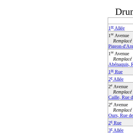
Dru
re
1
Allée
re
1
Avenue
Remplacé p
Pigeon-d'Arg
re
1
Avenue
Remplacé p
Abénaquis, 
re
1
Rue
e
2
Allée
e
2
Avenue
Remplacé p
Caille, Rue d
e
2
Avenue
Remplacé p
Ours, Rue de 
e
2
Rue
e
3
Allée