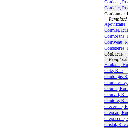
Cordeau, Ru
Cordelle, Ru
Cordonnier,
Remplacé p
Apothicaire, 
Cormier, Ru
Cormorans, 
Corriveau, 
Corsetières,
Côté, Rue
Remplacé p
Haubans, Ru
Côté, Rue
Coulonge, Ru
Courchesne,
Courlis, Rue
Courval, Ru
Couture, Ru
Crécerelle, R
Crépeau, Ru
Crépuscule, 
Cristal, Rue 