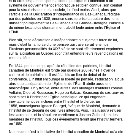
Si la lutte des patriotes pour la liberté politique et l’obtention d’un
système de gouvernement démocratique est bien connue, son combat
pour la sécularisation de la société, lui, l’est moins. Ainsi, alors que
l’article 1 de la Déclaration d’indépendance du Bas-Canada, rédigée
par des patriotes en 1838, énonce sans surprise la rupture des liens
unissant politiquement le Bas-Canada et la Grande-Bretagne, l’article 4
du même texte, plus étonnamment, abolit toute union entre l’Église et
l’État!
Bien sûr, cette déclaration d’indépendance n’eut jamais force de loi,
mais c’était là l’amorce d’une pensée qui traverserait le temps.
e
Plusieurs personnalités du XIX
siècle se sont effectivement exprimées
sur la laïcisation au Québec et ont fait entendre leurs revendications en
cette matière.
En 1844, peu de temps après la rébellion des patriotes, l’Institut
canadien de Montréal est fondé par quelque 200 jeunes. Foyer de
culture et de patriotisme, il est à la fois un lieu de débat et de
conférence. L’Institut encourage la liberté de pensée, l’éducation laïque
ainsi que la séparation de l’Église et de l’État. Il abrite aussi une
bibliothèque. On y trouve, entre autres, des ouvrages d’auteurs comme
Voltaire, Diderot, Rousseau, Hugo ou Balzac. Beaucoup de ces œuvres
sont mises à l’Index par l’Église catholique, ce qui engendre
inévitablement des frictions entre l’Institut et le clergé. En
1858, monseigneur Ignace Bourget, évêque de Montréal, demande à
l’Institut de se départir de ces livres interdits. Puis, il ira jusqu’à refuser
les sacrements et la sépulture chrétienne à Joseph Guibord, un des
membres de l’Institut. Tous ces évènements feront que l’Institut fermera
en 1880.
Notons que c’est à l’initiative de l’Institut canadien de Montréal qu’a été