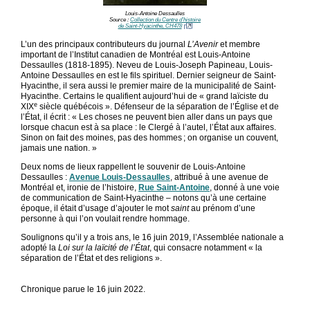
Louis-Antoine Dessaulles
Source :
Collection du Centre d’histoire
de Saint-Hyacinthe, CH478
L’un des principaux contributeurs du journal
L’Avenir
et membre
important de l’Institut canadien de Montréal est Louis-Antoine
Dessaulles (1818-1895). Neveu de Louis-Joseph Papineau, Louis-
Antoine Dessaulles en est le fils spirituel. Dernier seigneur de Saint-
Hyacinthe, il sera aussi le premier maire de la municipalité de Saint-
Hyacinthe. Certains le qualifient aujourd’hui de « grand laïciste du
e
XIX
siècle québécois ». Défenseur de la séparation de l’Église et de
l’État, il écrit : « Les choses ne peuvent bien aller dans un pays que
lorsque chacun est à sa place : le Clergé à l’autel, l’État aux affaires.
Sinon on fait des moines, pas des hommes ; on organise un couvent,
jamais une nation. »
Deux noms de lieux rappellent le souvenir de Louis-Antoine
Dessaulles :
Avenue Louis-Dessaulles
, attribué à une avenue de
Montréal et, ironie de l’histoire,
Rue Saint-Antoine
, donné à une voie
de communication de Saint-Hyacinthe – notons qu’à une certaine
époque, il était d’usage d’ajouter le mot
saint
au prénom d’une
personne à qui l’on voulait rendre hommage.
Soulignons qu’il y a trois ans, le 16 juin 2019, l’Assemblée nationale a
adopté la
Loi sur la laïcité de l’État
, qui consacre notamment « la
séparation de l’État et des religions ».
Chronique parue le 16 juin 2022.