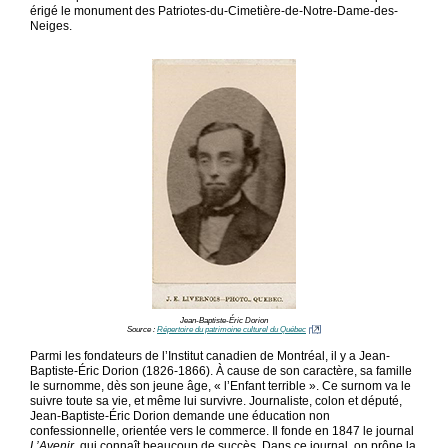
érigé le monument des Patriotes-du-Cimetière-de-Notre-Dame-des-
Neiges.
Jean-Baptiste-Éric Dorion
Source :
Répertoire du patrimoine culturel du Québec
Parmi les fondateurs de l’Institut canadien de Montréal, il y a Jean-
Baptiste-Éric Dorion (1826-1866). À cause de son caractère, sa famille
le surnomme, dès son jeune âge, « l’Enfant terrible ». Ce surnom va le
suivre toute sa vie, et même lui survivre. Journaliste, colon et député,
Jean-Baptiste-Éric Dorion demande une éducation non
confessionnelle, orientée vers le commerce. Il fonde en 1847 le journal
L’Avenir
, qui connaît beaucoup de succès. Dans ce journal, on prône la