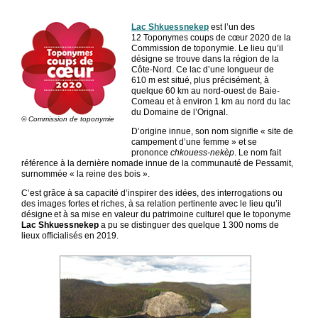
Lac Shkuessnekep
est l’un des
12 Toponymes coups de cœur 2020 de la
Commission de toponymie. Le lieu qu’il
désigne se trouve dans la région de la
Côte-Nord. Ce lac d’une longueur de
610 m est situé, plus précisément, à
quelque 60 km au nord-ouest de Baie-
Comeau et à environ 1 km au nord du lac
du Domaine de l’Orignal.
© Commission de toponymie
D’origine innue, son nom signifie « site de
campement d’une femme » et se
prononce
chkouess-nekèp
. Le nom fait
référence à la dernière nomade innue de la communauté de Pessamit,
surnommée « la reine des bois ».
C’est grâce à sa capacité d’inspirer des idées, des interrogations ou
des images fortes et riches, à sa relation pertinente avec le lieu qu’il
désigne et à sa mise en valeur du patrimoine culturel que le toponyme
Lac
Shkuessnekep
a pu se distinguer des quelque 1 300 noms de
lieux officialisés en 2019.