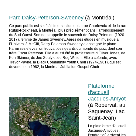
Parc Daisy-Peterson-Sweeney
(à Montréal)
Ce parc public est situé à l’intersection de la rue Charlevoix et de la rue
Rufus-Rockhead, à Montréal, plus précisément dans l’arrondissement
du Sud-Ouest. Son nom rappelle le souvenir de Daisy Peterson (1920-
2017), femme de James Sweeney. Après des études en musique à
l’Université McGill, Daisy Peterson-Sweeney a enseigné le piano.
Parmi ses élèves, on trouvait des géants du monde du jazz, dont son
frère Oscar Peterson. Elle a aussi été la professeure d’Oliver Jones, de
Ken Skinner, de Joe Sealy et de Reg Wilson. Elle a cofondé, avec
Trevor Payne, la Black Community Youth Choir (1974-1981), qui est
devenue, en 1982, la Montreal Jubilation Gospel Choir.
Plateforme
d'accueil
Jacques-Amyot
(à Roberval, au
Saguenay–Lac-
Saint-Jean)
La plateforme d'accueil
Jacques-Amyot est
l’endroit où arrivent les