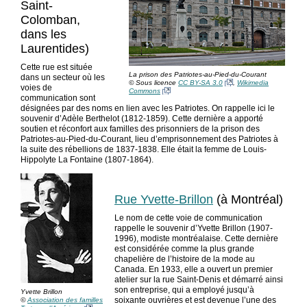
Saint-
Colomban,
dans les
Laurentides)
Cette rue est située
La prison des Patriotes-au-Pied-du-Courant
dans un secteur où les
© Sous licence
CC BY-SA 3.0
,
Wikimedia
voies de
Commons
communication sont
désignées par des noms en lien avec les Patriotes. On rappelle ici le
souvenir d’Adèle Berthelot (1812-1859). Cette dernière a apporté
soutien et réconfort aux familles des prisonniers de la prison des
Patriotes-au-Pied-du-Courant, lieu d’emprisonnement des Patriotes à
la suite des rébellions de 1837-1838. Elle était la femme de Louis-
Hippolyte La Fontaine (1807-1864).
Rue Yvette-Brillon
(à Montréal)
Le nom de cette voie de communication
rappelle le souvenir d’Yvette Brillon (1907-
1996), modiste montréalaise. Cette dernière
est considérée comme la plus grande
chapelière de l’histoire de la mode au
Canada. En 1933, elle a ouvert un premier
atelier sur la rue Saint-Denis et démarré ainsi
son entreprise, qui a employé jusqu’à
Yvette Brillon
soixante ouvrières et est devenue l’une des
©
Association des familles