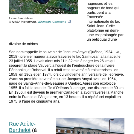
nageuses et les
nageurs de fond qui
participent à la
Traversée
Le lac Saint-Jean
internationale du lac
© NASA WorldWind,
Wikimedia Commons
Saint-Jean. Cette
plateforme en demi-
lune est prolongée par
un petit quai d’une
dizaine de mètres.
Son nom rappelle le souvenir de Jacques Amyot (Québec, 1924 –
id
.,
2018), premier nageur à avoir traversé le lac Saint-Jean à la nage, le
23 juillet 1955. Il avait alors mis 11 h 32 min à nager les 26 km qui
séparent la plage Vauvert, à l’ouest de l’embouchure de la rivière
Péribonka, et Roberval. Il a refait cette traversée à trois reprises : en
1959, en 1962 et en 1974, lors du vingtième anniversaire de l’épreuve.
Avant sa première traversée au lac, Jacques Amyot avait, en 1954,
nagé de Sainte-Anne-de-Beaupré à Québec. Après son exploit de
1955, il a fait le tour de l’île d'Orléans à la nage, une distance de 80 km.
En 1956, il est devenu le premier Canadien à avoir traversé la Manche
entre la France et l’Angleterre, en 13 heures. Il a répété cet exploit en
1975, à l’âge de cinquante ans.
Rue Adèle-
Berthelot
(à