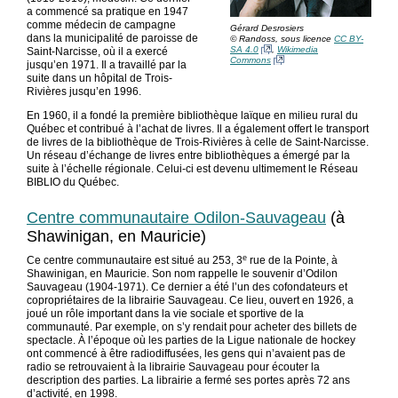
a commencé sa pratique en 1947
comme médecin de campagne
Gérard Desrosiers
dans la municipalité de paroisse de
© Randoss, sous licence
CC BY-
SA 4.0
,
Wikimedia
Saint-Narcisse, où il a exercé
Commons
jusqu’en 1971. Il a travaillé par la
suite dans un hôpital de Trois-
Rivières jusqu’en 1996.
En 1960, il a fondé la première bibliothèque laïque en milieu rural du
Québec et contribué à l’achat de livres. Il a également offert le transport
de livres de la bibliothèque de Trois-Rivières à celle de Saint-Narcisse.
Un réseau d’échange de livres entre bibliothèques a émergé par la
suite à l’échelle régionale. Celui-ci est devenu ultimement le Réseau
BIBLIO du Québec.
Centre communautaire Odilon-Sauvageau
(à
Shawinigan, en Mauricie)
e
Ce centre communautaire est situé au 253, 3
rue de la Pointe, à
Shawinigan, en Mauricie. Son nom rappelle le souvenir d’Odilon
Sauvageau (1904-1971). Ce dernier a été l’un des cofondateurs et
copropriétaires de la librairie Sauvageau. Ce lieu, ouvert en 1926, a
joué un rôle important dans la vie sociale et sportive de la
communauté. Par exemple, on s’y rendait pour acheter des billets de
spectacle. À l’époque où les parties de la Ligue nationale de hockey
ont commencé à être radiodiffusées, les gens qui n’avaient pas de
radio se retrouvaient à la librairie Sauvageau pour écouter la
description des parties. La librairie a fermé ses portes après 72 ans
d’activité, en 1998.