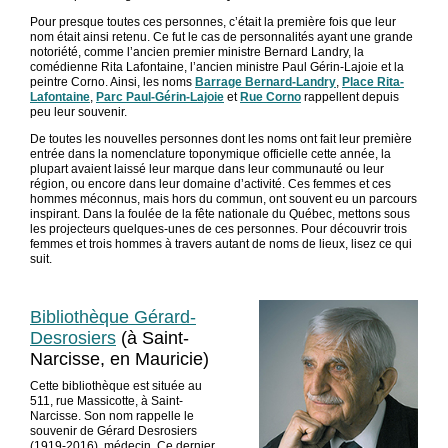
Pour presque toutes ces personnes, c’était la première fois que leur
nom était ainsi retenu. Ce fut le cas de personnalités ayant une grande
notoriété, comme l’ancien premier ministre Bernard Landry, la
comédienne Rita Lafontaine, l’ancien ministre Paul Gérin-Lajoie et la
peintre Corno. Ainsi, les noms
Barrage Bernard-Landry
,
Place Rita-
Lafontaine
,
Parc Paul-Gérin-Lajoie
et
Rue Corno
rappellent depuis
peu leur souvenir.
De toutes les nouvelles personnes dont les noms ont fait leur première
entrée dans la nomenclature toponymique officielle cette année, la
plupart avaient laissé leur marque dans leur communauté ou leur
région, ou encore dans leur domaine d’activité. Ces femmes et ces
hommes méconnus, mais hors du commun, ont souvent eu un parcours
inspirant. Dans la foulée de la fête nationale du Québec, mettons sous
les projecteurs quelques-unes de ces personnes. Pour découvrir trois
femmes et trois hommes à travers autant de noms de lieux, lisez ce qui
suit.
Bibliothèque Gérard-
Desrosiers
(à Saint-
Narcisse, en Mauricie)
Cette bibliothèque est située au
511, rue Massicotte, à Saint-
Narcisse. Son nom rappelle le
souvenir de Gérard Desrosiers
(1919-2016), médecin. Ce dernier